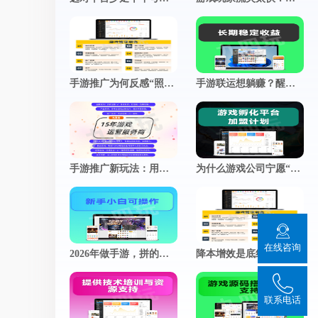
推广小程序
官网小程序，推广更方便
促进用户付费
查看更多
加游戏活跃度
手游推广为何反感“照骗”？真实体验，才是留存的终极密码
手游联运想躺赚？醒醒！这几个运营细节，才是决定你收入的分水岭
手游推广新玩法：用朋友圈“人设”撬动真实用户关注
为什么游戏公司宁愿“慢工出细活”？揭秘细节控背后的商业智慧
在线咨询
2026年做手游，拼的不是技术，而是谁更懂玩家的心
降本增效是底线，好玩才是游戏的灵魂
联系电话