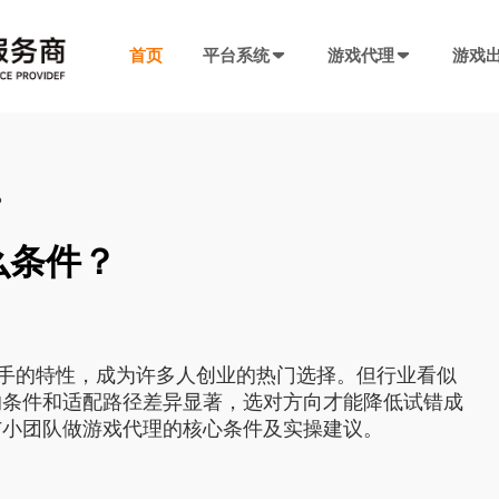
首页
平台系统
游戏代理
游戏
发行系统
游戏社交系统
联运SDK
产品插件
决方案
厂商入驻
游戏社区系统
游戏发行系统
游戏联运SDK 
聊天工具包
？
手游代理流程
厂商入驻
低成本快速搭建，一键分发
私域化运营，提升产品黏性
全新版本，功能自
网络推广，聊天
代理流程、条件、前期准备
联系电话：400-869-9305
么条件？
SDK4.0发行版
游戏圈子系统
游戏联运SDK
短视频工具包
模块重新划分
数据互通
H5代理流程
兼容性强，低门槛融入下级SDK
打造社区氛围，维护玩家情感
登录注册、充值、
短视频营销必备
带你了解H5游戏的前世今生
渠道端后台
IM 即时通讯系统
海外联运SDK
广告转化追踪
手的特性，成为许多人创业的热门选择。但行业看似
强势来袭
自定义分成，多等级权限
私信、支持文字、图片、短视频等
多语言、海外充值
转化追踪的基础
页游代理流程
的条件和适配路径差异显著，选对方向才能降低试错成
代理流程、条件、前期准备
与小团队做游戏代理的核心条件及实操建议。
发行端后台
游戏SDK定制
三方短信接口
管理
低成本管理，数据可视化
需求定制，打造
用于对接第三方
94智投
八年推广团队致力帮助中小游戏公司买量投流