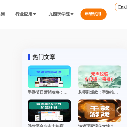
Engl
出海
行业应用
九四玩学院
申请试用
官方培训
行业对比
转游福利
5.0
游戏直播课程
行业对比
等价兑换游戏币，新游引流利器
定义、开放式...
营销必备工具
热门文章
帮您甄选最优质的产品和服务
公众号折扣充值
使用公众号一键充值，快捷方便
防沉迷...等
工具，快速引流
大转盘（抽奖）
手游节日营销攻略：借势热点策划专属活动，引爆转化率飙升
从零到爆款：手游推广全攻略，揭秘打造现象级游戏的制胜法则
抽奖营销活动，增加玩家留存率
通道...等
上增加数据监控
自定义专题页
让您的游戏平台与众不同
不一样的游戏体验
短信接口
选对平台少走十年弯路：一套靠谱的手游联运系统，到底长什么样？
游戏玩家流失太快？这5个运营妙招，让留存率飙升！