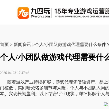
游戏联运系统
游戏陪玩系统
聚合版
游戏直播系统
游戏库
解
手游联运系统
游戏陪玩系统
聚合版联运系统
游戏直播系统
首页 > 新闻资讯 >个人/小团队做游戏代理需要什么条件
手游列表
千款游戏任意运营
变现模式多样(订单、礼物、招商加盟)
豪华配置，功能强大
观看流畅，高清画质
上千款游戏，款款吸金
个人/小团队做游戏代理需要什
页游联运系统
陪玩PC官网
PC官网
游戏开播助手
PC官网、CPS系统…等
自适应所有终端机型，引流更方便
H5游戏列表
全新 UI 界面，功能
原生开发，快速开播，
热门游戏、大厂游戏、高分成
2026-04-23 17:47:46
H5游戏联运系统
陪玩APP
游戏APP
随着游戏产业持续扩容，游戏代理凭借轻资产、易上
快速启动，无须下载在线即玩
在线点单陪玩，语音聊天室...等
游戏社区化运营，新版
页游列表
门槛低，实则暗藏诸多细节与风险，个人与小团队入局
热门经典页游、高分成
本、实现长期盈利。以下结合行业现状，详细拆解个人
游戏联运系统（海外版）
陪玩后台管理系统
后台管理系统
支持多国语言，多种国际支付
一站式管理陪玩技师/订单/玩家数据...
游戏、玩家、资金一站
小程序游戏列表
千款热门游戏，精品热推