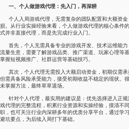
行业对比
推广员系统
一、个人做游戏代理：先入门，再深耕
帮您甄选最优质的产品和服务
五级分销，分成比例自
个人入局游戏代理，无需复杂的团队配置和大额资金
损。从行业实操经验来看，个人做游戏代理的核心条件
推广助手APP
式并非直接代理，而是先完成行业入门。
移动办公，发展玩家更
首先，个人无需具备专业的游戏开发、技术运维能力
招商加盟系统
流量生意，需要了解游戏品类、推广渠道、玩家心理等
一键贴牌，快速发展加
掌握短视频推广、社群运营等基础技巧。
聚合盒子PC端
其次，个人代理无需投入大额启动资金，初期仅需承
全新UI上线，引流新
但需具备风险承受能力，接受初期收益不稳定的现状。
未掌握方法，最终草草退场。
千款热门游戏
包含多款大厂S级游戏
针对个人代理，最实用的建议是：优先选择进入正规
戏代理的完整流程，积累行业资源和实操经验，摸清不
职，也可关注行业内深耕多年的优质分享平台，通过学
避坑要点，为后续入局打下基础。