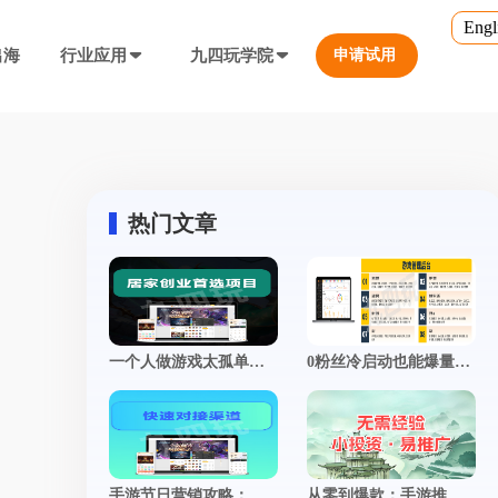
Engl
出海
行业应用
九四玩学院
申请试用
官方培训
行业对比
转游福利
5.0
游戏直播课程
行业对比
等价兑换游戏币，新游引流利器
定义、开放式...
营销必备工具
热门文章
帮您甄选最优质的产品和服务
公众号折扣充值
使用公众号一键充值，快捷方便
防沉迷...等
工具，快速引流
大转盘（抽奖）
一个人做游戏太孤单？现在开发者都在用这3种方式找“搭子” | 附真实经验分享
0粉丝冷启动也能爆量？手游推广撬动自然流量的底层逻辑
抽奖营销活动，增加玩家留存率
通道...等
上增加数据监控
自定义专题页
让您的游戏平台与众不同
不一样的游戏体验
短信接口
手游节日营销攻略：借势热点策划专属活动，引爆转化率飙升
从零到爆款：手游推广全攻略，揭秘打造现象级游戏的制胜法则