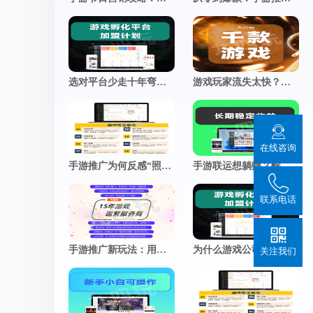
推广小程序
官网小程序，推广更方便
促进用户付费
查看更多
加游戏活跃度
选对平台少走十年弯路：一套靠谱的手游联运系统，到底长什么样？
游戏玩家流失太快？这5个运营妙招，让留存率飙升！
在线咨询
手游推广为何反感“照骗”？真实体验，才是留存的终极密码
手游联运想躺赚？醒醒！这几个运营细节，才是决定你收入的分水岭
联系电话
手游推广新玩法：用朋友圈“人设”撬动真实用户关注
为什么游戏公司宁愿“慢工出细活”？揭秘细节控背后的商业智慧
关注我们