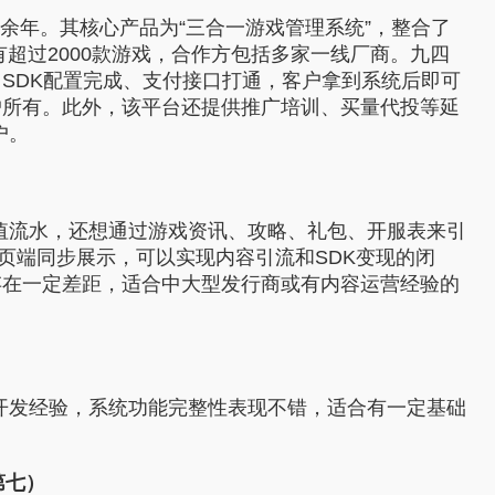
省钱卡
十余年。其核心产品为“三合一游戏管理系统”，整合了
定
提高消费动机，
超过2000款游戏，合作方包括多家一线厂商。九四
94PAY支付
SDK配置完成、支付接口打通，客户拿到系统后即可
致力于为全球游戏企业提供领先的支付服务
一元买号
户所有。此外，该平台还提供推广培训、买量代投等延
方便
使账号流通，增
户。
盟商
了充值流水，还想通过游戏资讯、攻略、礼包、开服表来引
网页端同步展示，可以实现内容引流和SDK变现的闭
存在一定差距，适合中大型发行商或有内容运营经验的
利器
年开发经验，系统功能完整性表现不错，适合有一定基础
第七）