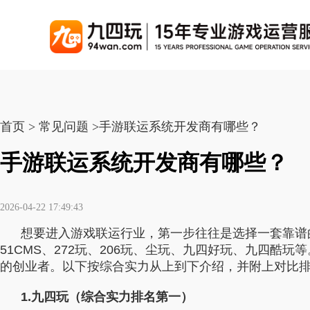
游戏联运系统
游戏陪玩系统
聚合版
游戏直播系统
游戏库
解
手游联运系统
游戏陪玩系统
聚合版联运系统
游戏直播系统
首页 > 常见问题 >手游联运系统开发商有哪些？
手游列表
千款游戏任意运营
变现模式多样(订单、礼物、招商加盟)
豪华配置，功能强大
观看流畅，高清画质
上千款游戏，款款吸金
手游联运系统开发商有哪些？
页游联运系统
陪玩PC官网
PC官网
游戏开播助手
PC官网、CPS系统…等
自适应所有终端机型，引流更方便
H5游戏列表
全新 UI 界面，功能
原生开发，快速开播，
热门游戏、大厂游戏、高分成
2026-04-22 17:49:43
H5游戏联运系统
陪玩APP
游戏APP
想要进入游戏联运行业，第一步往往是选择一套靠谱
快速启动，无须下载在线即玩
在线点单陪玩，语音聊天室...等
游戏社区化运营，新版
页游列表
51CMS、272玩、206玩、尘玩、九四好玩、九四酷
热门经典页游、高分成
的创业者。以下按综合实力从上到下介绍，并附上对比
游戏联运系统（海外版）
陪玩后台管理系统
后台管理系统
支持多国语言，多种国际支付
一站式管理陪玩技师/订单/玩家数据...
游戏、玩家、资金一站
小程序游戏列表
1.九四玩（综合实力排名第一）
千款热门游戏，精品热推