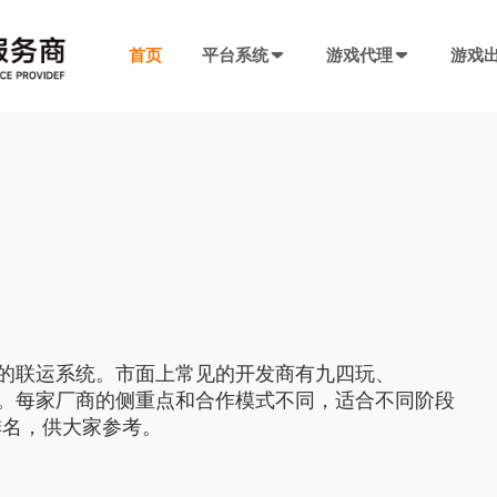
首页
平台系统
游戏代理
游戏
发行系统
游戏社交系统
联运SDK
产品插件
决方案
厂商入驻
游戏社区系统
游戏发行系统
游戏联运SDK 
聊天工具包
手游代理流程
厂商入驻
低成本快速搭建，一键分发
私域化运营，提升产品黏性
全新版本，功能自
网络推广，聊天
代理流程、条件、前期准备
联系电话：400-869-9305
SDK4.0发行版
游戏圈子系统
游戏联运SDK
短视频工具包
模块重新划分
数据互通
H5代理流程
兼容性强，低门槛融入下级SDK
打造社区氛围，维护玩家情感
登录注册、充值、
短视频营销必备
带你了解H5游戏的前世今生
渠道端后台
IM 即时通讯系统
海外联运SDK
广告转化追踪
的联运系统。市面上常见的开发商有九四玩、
强势来袭
自定义分成，多等级权限
私信、支持文字、图片、短视频等
多语言、海外充值
转化追踪的基础
页游代理流程
玩等。每家厂商的侧重点和合作模式不同，适合不同阶段
代理流程、条件、前期准备
排名，供大家参考。
发行端后台
游戏SDK定制
三方短信接口
管理
低成本管理，数据可视化
需求定制，打造
用于对接第三方
94智投
八年推广团队致力帮助中小游戏公司买量投流