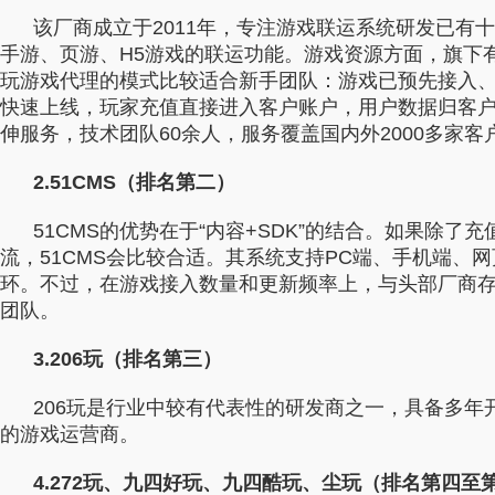
行业对比
推广员系统
该厂商成立于2011年，专注游戏联运系统研发已有
帮您甄选最优质的产品和服务
五级分销，分成比例自
手游、页游、H5游戏的联运功能。游戏资源方面，旗下有
玩游戏代理的模式比较适合新手团队：游戏已预先接入、
推广助手APP
快速上线，玩家充值直接进入客户账户，用户数据归客
移动办公，发展玩家更
伸服务，技术团队60余人，服务覆盖国内外2000多家客
招商加盟系统
2.51CMS（排名第二）
一键贴牌，快速发展加
51CMS的优势在于“内容+SDK”的结合。如果除
流，51CMS会比较合适。其系统支持PC端、手机端、
聚合盒子PC端
环。不过，在游戏接入数量和更新频率上，与头部厂商
全新UI上线，引流新
团队。
千款热门游戏
3.206玩（排名第三）
包含多款大厂S级游戏
206玩是行业中较有代表性的研发商之一，具备多
的游戏运营商。
4.272玩、九四好玩、九四酷玩、尘玩（排名第四至