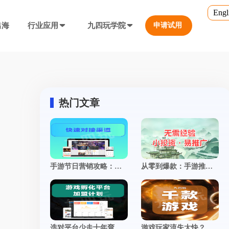
Engl
出海
行业应用
九四玩学院
申请试用
官方培训
行业对比
转游福利
5.0
游戏直播课程
行业对比
等价兑换游戏币，新游引流利器
定义、开放式...
营销必备工具
热门文章
帮您甄选最优质的产品和服务
公众号折扣充值
使用公众号一键充值，快捷方便
防沉迷...等
工具，快速引流
大转盘（抽奖）
手游节日营销攻略：借势热点策划专属活动，引爆转化率飙升
从零到爆款：手游推广全攻略，揭秘打造现象级游戏的制胜法则
抽奖营销活动，增加玩家留存率
通道...等
上增加数据监控
自定义专题页
让您的游戏平台与众不同
不一样的游戏体验
短信接口
选对平台少走十年弯路：一套靠谱的手游联运系统，到底长什么样？
游戏玩家流失太快？这5个运营妙招，让留存率飙升！