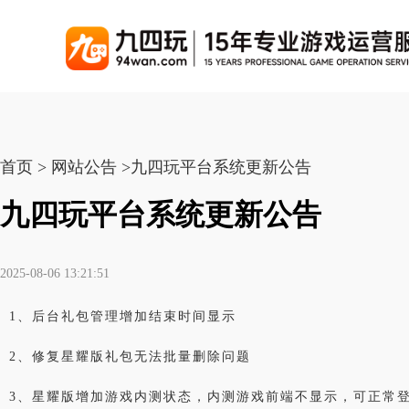
游戏联运系统
游戏陪玩系统
聚合版
游戏直播系统
游戏库
解
手游联运系统
游戏陪玩系统
聚合版联运系统
游戏直播系统
首页 > 网站公告 >九四玩平台系统更新公告
手游列表
千款游戏任意运营
变现模式多样(订单、礼物、招商加盟)
豪华配置，功能强大
观看流畅，高清画质
上千款游戏，款款吸金
九四玩平台系统更新公告
页游联运系统
陪玩PC官网
PC官网
游戏开播助手
PC官网、CPS系统…等
自适应所有终端机型，引流更方便
H5游戏列表
全新 UI 界面，功能
原生开发，快速开播，
热门游戏、大厂游戏、高分成
2025-08-06 13:21:51
H5游戏联运系统
陪玩APP
游戏APP
快速启动，无须下载在线即玩
在线点单陪玩，语音聊天室...等
游戏社区化运营，新版
页游列表
1、后台礼包管理增加结束时间显示
热门经典页游、高分成
游戏联运系统（海外版）
陪玩后台管理系统
后台管理系统
2、修复星耀版礼包无法批量删除问题
支持多国语言，多种国际支付
一站式管理陪玩技师/订单/玩家数据...
游戏、玩家、资金一站
小程序游戏列表
3、星耀版增加游戏内测状态，内测游戏前端不显示，可正常
千款热门游戏，精品热推