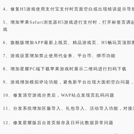
行业对比
推广员系统
4、修复H5游戏使用支付宝支付时页面空白或出现错误提示导
帮您甄选最优质的产品和服务
五级分销，分成比例自
5、增加苹果Safari浏览器H5游戏进行支付时，打开标签页
推广助手APP
戏
移动办公，发展玩家更
6、旗舰版增加APP最新上线页、精品游戏页、H5畅玩页顶部
招商加盟系统
一键贴牌，快速发展加
7、游戏设置增加禁止使用代金券、平台币、绑币功能
8、增加星耀PC端下载苹果游戏时展示二维码进行扫码下载
聚合盒子PC端
全新UI上线，引流新
9、游戏增加模拟评论功能，避免新平台出现大面积空白问题
千款热门游戏
10、修复清空游戏分类后，WAP站点发现页乱码问题
包含多款大厂S级游戏
11、分发系统增加区服导入、礼包导入、活动导入功能，对接
12、修复星耀版后台首页留存及日环比数据异常问题