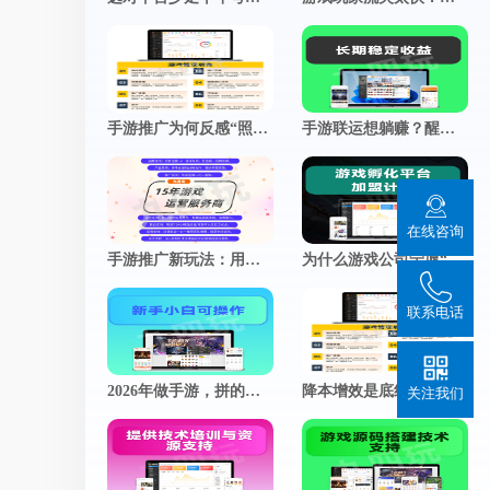
推广小程序
官网小程序，推广更方便
促进用户付费
查看更多
加游戏活跃度
手游推广为何反感“照骗”？真实体验，才是留存的终极密码
手游联运想躺赚？醒醒！这几个运营细节，才是决定你收入的分水岭
在线咨询
手游推广新玩法：用朋友圈“人设”撬动真实用户关注
为什么游戏公司宁愿“慢工出细活”？揭秘细节控背后的商业智慧
联系电话
2026年做手游，拼的不是技术，而是谁更懂玩家的心
降本增效是底线，好玩才是游戏的灵魂
关注我们