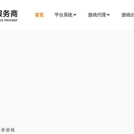
首页
平台系统
游戏代理
游戏
发行系统
游戏社交系统
联运SDK
产品插件
决方案
厂商入驻
游戏社区系统
游戏发行系统
游戏联运SDK 
聊天工具包
手游代理流程
厂商入驻
低成本快速搭建，一键分发
私域化运营，提升产品黏性
全新版本，功能自
网络推广，聊天
代理流程、条件、前期准备
联系电话：400-869-9305
SDK4.0发行版
游戏圈子系统
游戏联运SDK
短视频工具包
模块重新划分
数据互通
H5代理流程
兼容性强，低门槛融入下级SDK
打造社区氛围，维护玩家情感
登录注册、充值、
短视频营销必备
带你了解H5游戏的前世今生
渠道端后台
IM 即时通讯系统
海外联运SDK
广告转化追踪
强势来袭
自定义分成，多等级权限
私信、支持文字、图片、短视频等
多语言、海外充值
转化追踪的基础
页游代理流程
代理流程、条件、前期准备
发行端后台
游戏SDK定制
三方短信接口
管理
低成本管理，数据可视化
需求定制，打造
用于对接第三方
94智投
登录游戏
八年推广团队致力帮助中小游戏公司买量投流