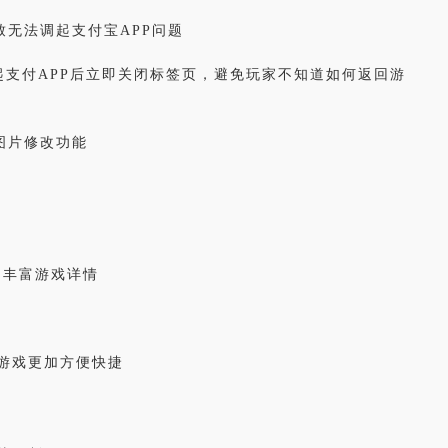
省钱卡
致无法调起支付宝APP问题
定
提高消费动机，
94PAY支付
调起支付APP后立即关闭标签页，避免玩家不知道如何返回游
致力于为全球游戏企业提供领先的支付服务
一元买号
方便
使账号流通，增
图片修改功能
盟商
利器
，丰富游戏详情
游戏更加方便快捷